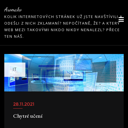
Skip
Aromako
to
KOLIK INTERNETOVÝCH STRÁNEK UŽ JSTE NAVŠTÍVILI A
content
ODEŠLI Z NICH ZKLAMANÍ? NEPOČÍTANĚ, ŽE? A KTERÝ
WEB MEZI TAKOVÝMI NIKDO NIKDY NENALEZL? PŘECE
TEN NÁŠ.
IT
28.11.2021
Chytré učení