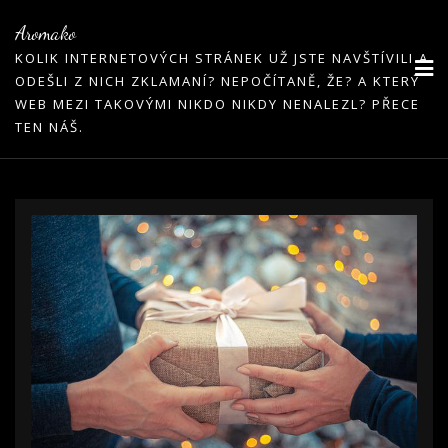
Skip
Aromako
to
KOLIK INTERNETOVÝCH STRÁNEK UŽ JSTE NAVŠTÍVILI A
content
ODEŠLI Z NICH ZKLAMANÍ? NEPOČÍTANĚ, ŽE? A KTERÝ
WEB MEZI TAKOVÝMI NIKDO NIKDY NENALEZL? PŘECE
TEN NÁŠ.