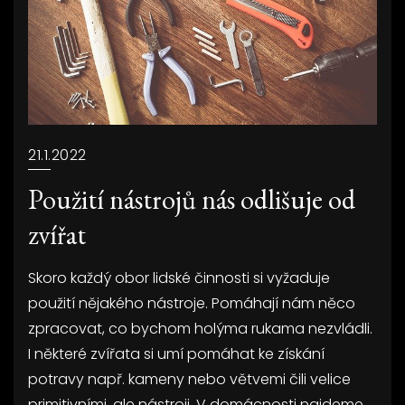
21.1.2022
Použití nástrojů nás odlišuje od
zvířat
Skoro každý obor lidské činnosti si vyžaduje
použití nějakého nástroje. Pomáhají nám něco
zpracovat, co bychom holýma rukama nezvládli.
I některé zvířata si umí pomáhat ke získání
potravy např. kameny nebo větvemi čili velice
primitivními, ale nástroji. V domácnosti najdeme