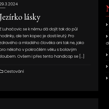
29.3.2024
Jezírko lásky
Z Luhačovic se k němu dá dojít tak do půl
hodinky, ale ten kopec je dosti krutý. Pro
zdravého a mladého člověka ani tak ne, jako
d
pro někoho v pokročilém věku s bolavým
kloubem. Ovšem i přes tento handicap se […]
Cestování