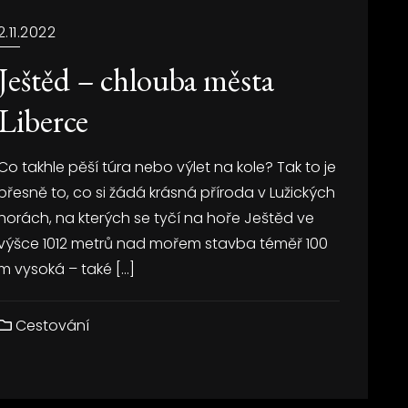
2.11.2022
Ještěd – chlouba města
Liberce
Co takhle pěší túra nebo výlet na kole? Tak to je
přesně to, co si žádá krásná příroda v Lužických
horách, na kterých se tyčí na hoře Ještěd ve
výšce 1012 metrů nad mořem stavba téměř 100
m vysoká – také […]
Cestování