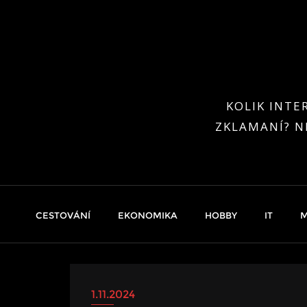
Skip
to
content
KOLIK INTE
ZKLAMANÍ? N
CESTOVÁNÍ
EKONOMIKA
HOBBY
IT
M
1.11.2024