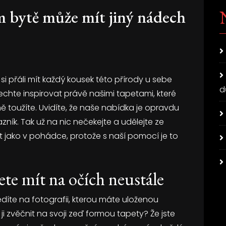
m bytě může mít jiný nádech
si přáli mít každý kousek této přírody u sebe
d
nechte inspirovat právě našimi
tapetami
, které
toužíte. Uvidíte, že naše nabídka je opravdu
azník. Tak už na nic nečekejte a udělejte ze
 jako v pohádce, protože s naší pomocí je to
te mít na očích neustále
díte na fotografii, kterou máte uloženou
 ji zvěčnit na svoji zeď formou tapety? Že jste