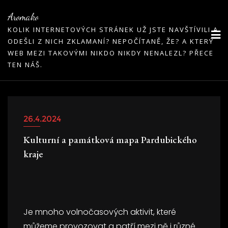
Skip
Aromako
to
KOLIK INTERNETOVÝCH STRÁNEK UŽ JSTE NAVŠTÍVILI A
content
ODEŠLI Z NICH ZKLAMANÍ? NEPOČÍTANĚ, ŽE? A KTERÝ
WEB MEZI TAKOVÝMI NIKDO NIKDY NENALEZL? PŘECE
TEN NÁŠ.
26.4.2024
Kulturní a památková mapa Pardubického
kraje
Je mnoho volnočasových aktivit, které
můžeme provozovat a patří mezi ně i různé