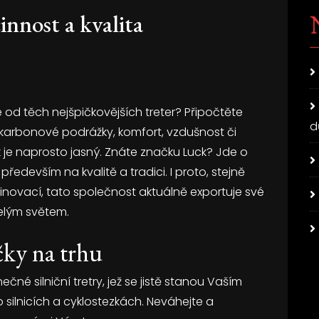
innost a kvalita
od těch nejšpičkovějších treter? Připočtěte
d
karbonové podrážky, komfort, vzdušnost či
k je naprosto jasný. Znáte značku Luck? Jde o
především na kvalitě a tradici. I proto, stejně
 inovací, tato společnost aktuálně exportuje své
celým světem.
čky na trhu
inečné
silniční tretry
, jež se jistě stanou Vaším
o silnicích a cyklostezkách. Neváhejte a