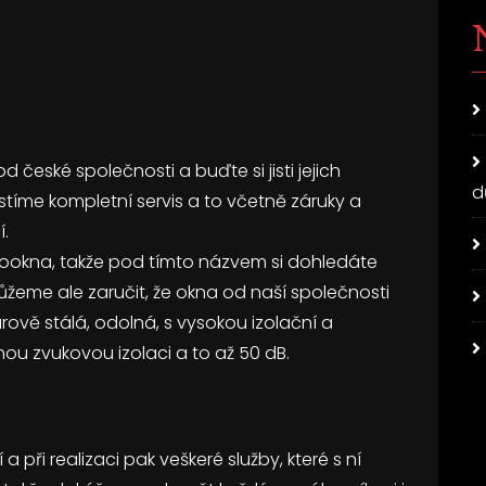
 české společnosti a buďte si jisti jejich
d
istíme kompletní servis a to včetně záruky a
í.
okna, takže pod tímto názvem si dohledáte
eme ale zaručit, že okna od naší společnosti
ově stálá, odolná, s vysokou izolační a
nou zvukovou izolaci a to až 50 dB.
ři realizaci pak veškeré služby, které s ní