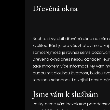
Dřevěná okna
Nechte si vyrobit dřevěná okna na míru od
kvalitou. Rádi je pro vás zhotovíme a zaj
samozřejmostí je rovněž servis pozáručn
Dřevěná okna dnes nesou označení euro
také mnohem více informací. My vám můž
budou mít dlouhou životnost, budou tvar
tepelnou schopností a zajistí i dostateč
Jsme vám k službám
Poskytneme vám bezplatné poradenství a p