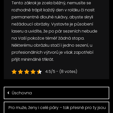
Tento zákrok je zcela běžný, nemusíte se
rozhodně trápit každý den v roláku či nosit
permanentně dlouhé rukávy, abyste skryli
nežádoucí obrázky. Vystavte je působení
laseru a uvidíte, že po pár sezeních nebude
na Vaší pokožce téměř žádná stopa.
Některému obrázku stačí i jedno sezení, u
profesionálních výtvorů je však zapotřebí
přijít minimálně třikrát.
4.5/5 - (8 votes)
Navigace
pro
příspěvek
Úschovna
Pro muže, ženy i celé páry – tak přesně pro ty jsou