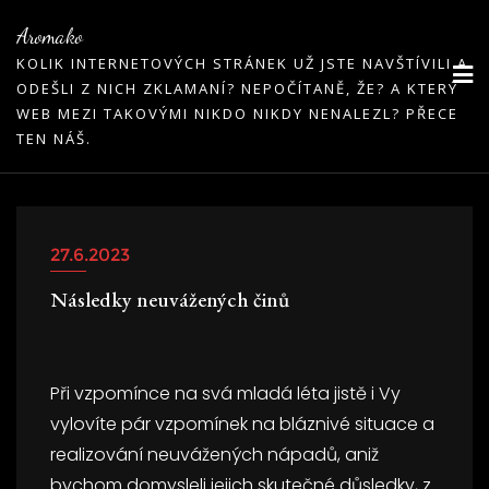
Skip
Aromako
to
KOLIK INTERNETOVÝCH STRÁNEK UŽ JSTE NAVŠTÍVILI A
content
ODEŠLI Z NICH ZKLAMANÍ? NEPOČÍTANĚ, ŽE? A KTERÝ
WEB MEZI TAKOVÝMI NIKDO NIKDY NENALEZL? PŘECE
TEN NÁŠ.
27.6.2023
Následky neuvážených činů
Při vzpomínce na svá mladá léta jistě i Vy
vylovíte pár vzpomínek na bláznivé situace a
realizování neuvážených nápadů, aniž
bychom domysleli jejich skutečné důsledky, z