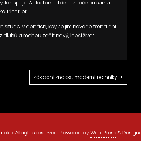
ykle uspěje. A dostane klidně i značnou sumu
o třicet let.
h situaci v dobách, kdy se jim nevede třeba ani
 dluhů a mohou začít nový, lepší život.
Základní znalost moderní techniky
ko. All rights reserved.
Powered by
WordPress
&
Design