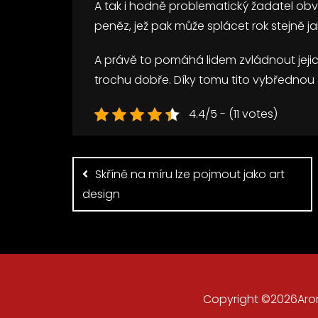
A tak i hodně problematický žadatel obv
peněz, jež pak může splácet rok stejně jak
A právě to pomáhá lidem zvládnout jejic
trochu dobře. Díky tomu tito vybřednou z
4.4/5 - (11 votes)
Navigace
pro
Skříně na míru lze pojmout jako art
příspěvek
design
Copyright ©2026Aroma