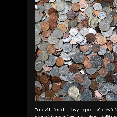
Takoví lidé se to obvykle pokoušejí vyřeš