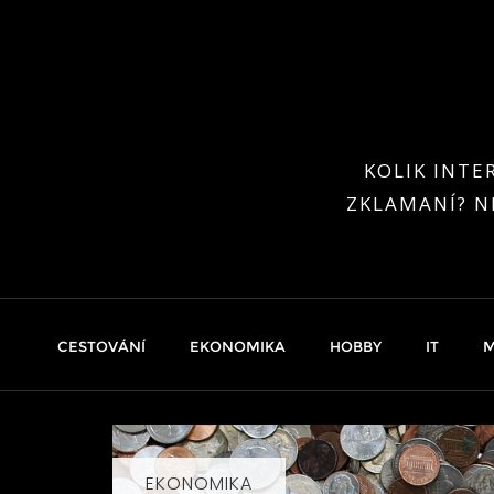
Skip
to
content
KOLIK INTE
ZKLAMANÍ? N
CESTOVÁNÍ
EKONOMIKA
HOBBY
IT
M
EKONOMIKA