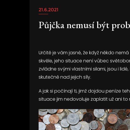
21.6.2021
Půjčka nemusí být pro
Určitě je vám jasné, že když někdo nem
skvěle, jeho situace není vůbec světob
zvládne svými vlastními silami, jsou i lidé
skutečně nad jejich síly.
A jak si počínají ti, jimž dojdou peníze teh
situace jim nedovoluje zaplatit už ani to 