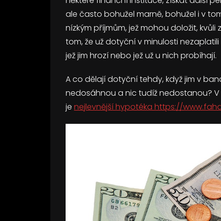
některé finanční instituce, získat další 
ale často bohužel marně, bohužel i v tomt
nízkým příjmům, jež mohou doložit, kvůli
tom, že už dotyční v minulosti nezaplatili
jež jim hrozí nebo jež už u nich probíhají.
A co dělají dotyční tehdy, když jim v b
nedosáhnou a nic tudíž nedostanou? V ta
je
nejlevnější hypotéka https://www.fahd