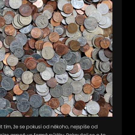
it tím, že se pokusí od někoho, nejspíše od