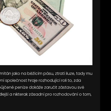
mítán jako na běžícím pásu, ztratí iluze, tady mu
í společnost hraje rozhodující roli to, zda
půjčené peníze dokáže zaručit zástavou své
dlejší a nikterak zásadní pro rozhodování o tom,