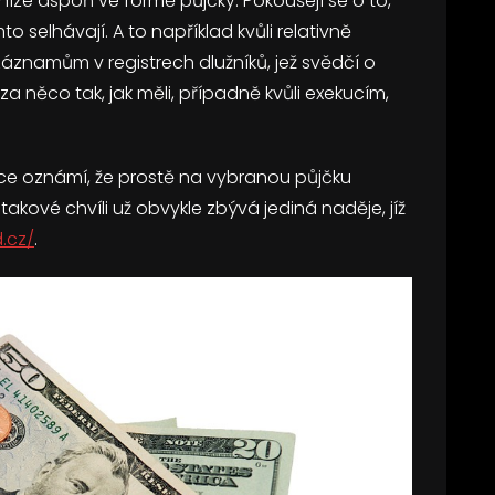
peníze aspoň ve formě půjčky. Pokoušejí se o to,
o selhávají. A to například kvůli relativně
 záznamům v registrech dlužníků, jež svědčí o
 za něco tak, jak měli, případně kvůli exekucím,
ance oznámí, že prostě na vybranou půjčku
kové chvíli už obvykle zbývá jediná naděje, jíž
.cz/
.