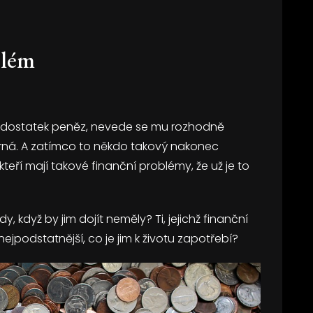
blém
á dostatek peněz, nevede se mu rozhodně
orná. A zatímco to někdo takový nakonec
, kteří mají takové finanční problémy, že už je to
dy, když by jim dojít neměly? Ti, jejichž finanční
nejpodstatnější, co je jim k životu zapotřebí?