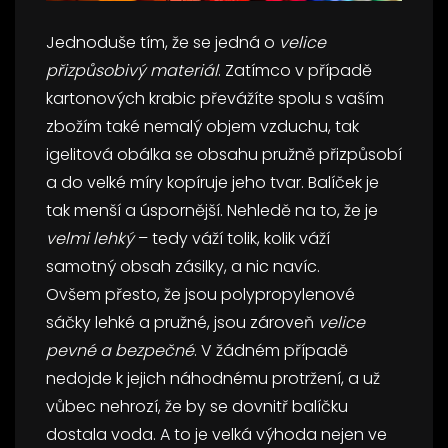
Jednoduše tím, že se jedná o
velice
přizpůsobivý materiál
. Zatímco v případě
kartonových krabic převážíte spolu s vaším
zbožím také nemalý objem vzduchu, tak
igelitová obálka se obsahu pružně přizpůsobí
a do velké míry kopíruje jeho tvar. Balíček je
tak menší a úspornější. Nehledě na to, že je
velmi lehký
– tedy váží tolik, kolik váží
samotný obsah zásilky, a nic navíc.
Ovšem přesto, že jsou polypropylenové
sáčky lehké a pružné, jsou zároveň
velice
pevné a bezpečné
. V žádném případě
nedojde k jejich náhodnému protržení, a už
vůbec nehrozí, že by se dovnitř balíčku
dostala voda. A to je velká výhoda nejen ve