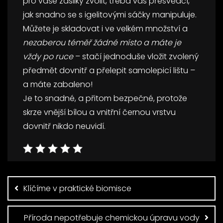
pro vaše zásilky zvolit, třeba vás přesvědčí,
jak snadno se s igelitovými sáčky manipuluje.
Můžete je skladovat i ve velkém množství a
nezaberou téměř žádné místo a máte je
vždy po ruce
– stačí jednoduše vložit zvolený
předmět dovnitř a přelepit samolepicí lištu –
a máte zabaleno!
Je to snadné, a přitom bezpečné, protože
skrze vnější bílou a vnitřní černou vrstvu
dovnitř nikdo neuvidí.
Navigace
pro
příspěvek
Klíčíme v praktické biomisce
Příroda nepotřebuje chemickou úpravu vody