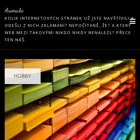
Skip
Aromako
to
KOLIK INTERNETOVÝCH STRÁNEK UŽ JSTE NAVŠTÍVILI A
content
ODEŠLI Z NICH ZKLAMANÍ? NEPOČÍTANĚ, ŽE? A KTERÝ
WEB MEZI TAKOVÝMI NIKDO NIKDY NENALEZL? PŘECE
TEN NÁŠ.
HOBBY