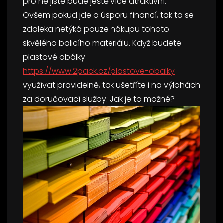
pro ně jistě bude ještě více atraktivní.
Ovšem pokud jde o úsporu financí, tak ta se
zdaleka netýká pouze nákupu tohoto
skvělého balicího materiálu. Když budete
plastové obálky
https://www.2pack.cz/plastove-obalky
využívat pravidelně, tak ušetříte i na výlohách
za doručovací služby. Jak je to možné?