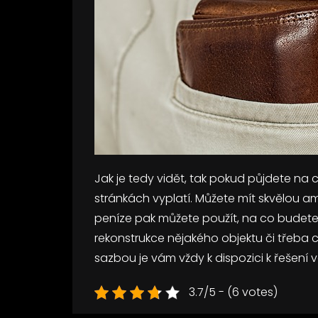
Jak je tedy vidět, tak pokud půjdete na 
stránkách vyplatí. Můžete mít skvělou 
peníze pak můžete použít, na co budete 
rekonstrukce nějakého objektu či třeba
sazbou je vám vždy k dispozici k řešení va
3.7/5 - (6 votes)