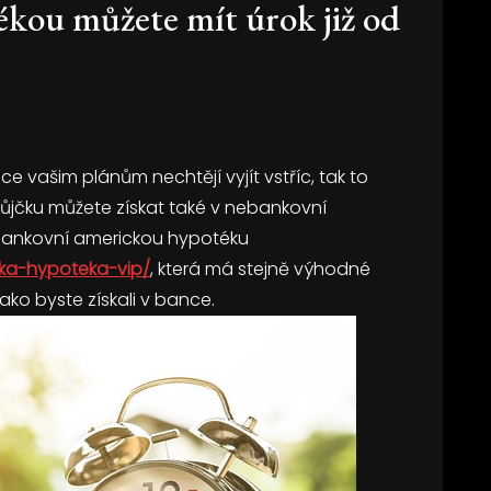
kou můžete mít úrok již od
ce vašim plánům nechtějí vyjít vstříc, tak to
ůjčku můžete získat také v nebankovní
nebankovní americkou hypotéku
cka-hypoteka-vip/
, která má stejně výhodné
ako byste získali v bance.