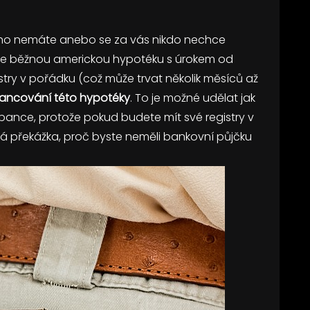
ého nemáte anebo se za vás nikdo nechce
nejte běžnou americkou hypotéku s úrokem od
stry v pořádku (což může trvat několik měsíců až
nancování této hypotéky
. To je možné udělat jak
 bance, protože pokud budete mít své registry v
á překážka, proč byste neměli bankovní půjčku