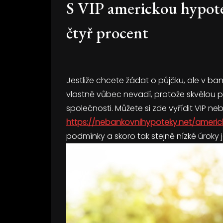
S VIP americkou hypoté
čtyř procent
Jestliže chcete žádat o půjčku, ale v ban
vlastně vůbec nevadí, protože skvělou p
společnosti. Můžete si zde vyřídit VIP 
https://nebankovnihypoteky.net/ameri
podmínky a skoro tak stejně nízké úroky j