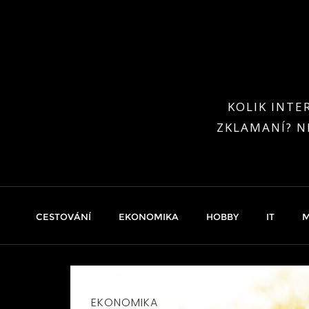
Skip
to
content
KOLIK INTE
ZKLAMANÍ? N
CESTOVÁNÍ
EKONOMIKA
HOBBY
IT
M
EKONOMIKA