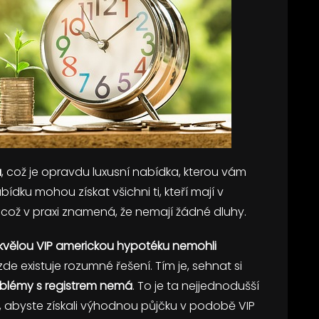
a
, což je opravdu luxusní nabídka, kterou vám
ídku mohou získat všichni ti, kteří mají v
 což v praxi znamená, že nemají žádné dluhy.
skvělou VIP americkou hypotéku nemohli
 zde existuje rozumné řešení. Tím je, sehnat si
roblémy s registrem nemá
. To je ta nejjednodušší
, abyste získali výhodnou půjčku v podobě VIP