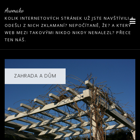
Skip
Aromako
to
KOLIK INTERNETOVÝCH STRÁNEK UŽ JSTE NAVŠTÍVILI A
content
ODEŠLI Z NICH ZKLAMANÍ? NEPOČÍTANĚ, ŽE? A KTERÝ
WEB MEZI TAKOVÝMI NIKDO NIKDY NENALEZL? PŘECE
TEN NÁŠ.
ZAHRADA A DŮM