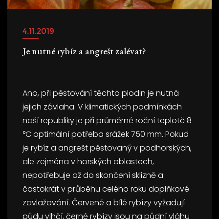
4.11.2019
Je nutné rybíz a angrešt zalévat?
Ano, při pěstování těchto plodin je nutná
jejich závlaha. V klimatických podmínkách
naší republiky je při průměrné roční teplotě 8
°C optimální potřeba srážek 750 mm. Pokud
je rybíz a angrešt pěstovaný v podhorských,
ale zejména v horských oblastech,
nepotřebuje až do skončení sklizně a
častokrát v průběhu celého roku doplňkové
zavlažování. Červené a bílé rybízy vyžadují
půdu vlhčí, černé rybízy jsou na půdní vláhu