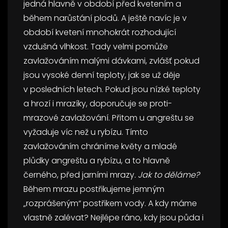
jedná hlavně v období před kvetením a
během narůstání plodů. A ještě navíc je v
období kvetení mnohokrát rozhodující
vzdušná vlhkost. Tady velmi pomůže
zavlažováním malými dávkami, zvlášť pokud
jsou vysoké denní teploty, jak se už děje
v posledních letech. Pokud jsou nízké teploty
a hrozí i mrazíky, doporučuje se proti-
mrazové zavlažování. Přitom u angreštu se
vyžaduje víc než u rybízu. Tímto
zavlažováním chráníme květy a mladé
plůdky angreštu a rybízu, a to hlavně
černého, před jarními mrazy
. Jak to děláme?
Během mrazu postřikujeme jemným
„rozprášeným“ postřikem vody. A kdy máme
vlastně zalévat? Nejlépe ráno, kdy jsou půda i