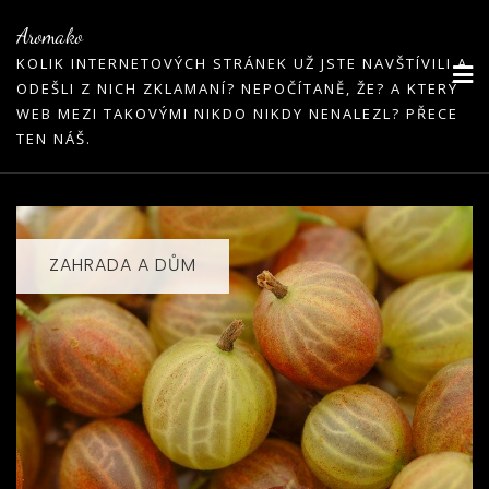
Skip
Aromako
to
KOLIK INTERNETOVÝCH STRÁNEK UŽ JSTE NAVŠTÍVILI A
content
ODEŠLI Z NICH ZKLAMANÍ? NEPOČÍTANĚ, ŽE? A KTERÝ
WEB MEZI TAKOVÝMI NIKDO NIKDY NENALEZL? PŘECE
TEN NÁŠ.
ZAHRADA A DŮM